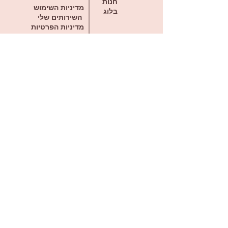
חנות
מדיניות השימוש
בלוג
השירותים שלי
מדיניות הפרטיות
הצהרת נגישות
אודות
תקנון
דברו איתי בווטסאפ
offirmargulis@gmail.com
ראשון לציון מערב