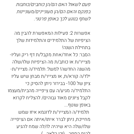
פעם לשאול האם הם/הן כותבים/כותבות 
בפנקס והאם הם/הן מעוניינים/מעוניינות 
לשתף בנוגע לכך באופן פרטני.
אפשרות 2: פעילות המאפשרת להבין מה 
הציפיות של התלמידים והתלמידות שלך 
בתחילת השנה!
הסבר: כל אחד/אחת מקבל/ת דף ריק ועליו- 
מצייר/ת או כותב/ת מה הציפיות שלו/שלה 
מהשנה החדשה! למשל: תלמיד/ה מצייר/ת- 
ילד/ה קורא/ת, או מצייר/ת מבחן שיש עליו 
ציון של 100- בבירור ניתן להסיק כי 
התלמיד/ה מגיע/ה עם ציפייה מהבית/מעצמו 
לקבל ציונים מאוד גבוהים/ להצליח לקרוא 
באופן שוטף...
 תלמיד/ה המצייר/ת לדוגמא איזו שמש 
מחייכת, ניתן לברר איתו/איתה אם הציפייה 
שלו/שלה היא שיהיה לו/לה שמח להגיע 
לבית הספר… (וכן הלאה...)