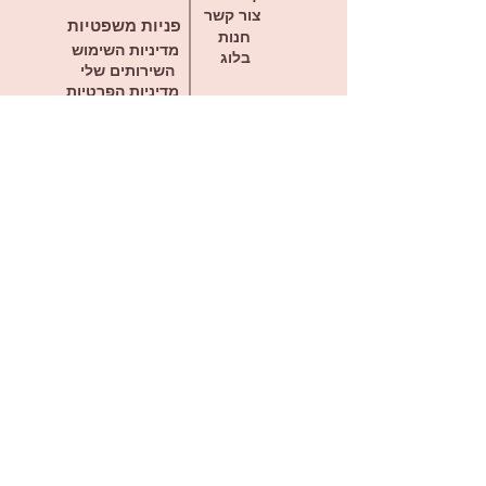
צור קשר
פניות משפטיות
חנות
מדיניות השימוש
בלוג
השירותים שלי
מדיניות הפרטיות
הצהרת נגישות
אודות
תקנון
דברו איתי בווטסאפ
offirmargulis@gmail.com