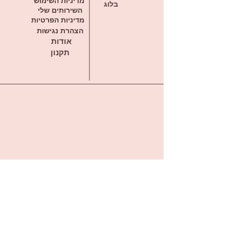
מדיניות השימוש
בלוג
השירותים שלי
מדיניות הפרטיות
הצהרת נגישות
אודות
תקנון
דברו איתי בווטסאפ
offirmargulis@gmail.com
ראשון לציון מערב