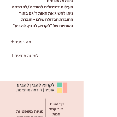
בינה מלאכותית
פעילות דיגיטלית להורדה/להדפסה
ניתן להשיג את האות ר' גם בתוך
החוברת הגדולה שלנו - חוברת
האותיות של "לקרוא, להבין, להביע"
מה בפנים
9 עמודים להדפסה
למי זה מתאים
3 משימות מהנות להיכרות עם האות
ר'
לעולים לכיתה א'
לתלמידים המתקשים עם זכירת
תצורת האות ר'
לתלמידים האוהבים לצבוע
דף הבית
צור קשר
פניות משפטיות
חנות