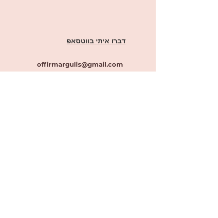
דברו איתי בווטסאפ
offirmargulis@gmail.com
ראשון לציון מערב
יש לנו עמוד פייסבוק!
לקרוא, להבין, להביע- אופיר הוראה מותאמת
וגם קבוצת ווצאפ!
לחצו
כאן
להצטרפות לקבוצה