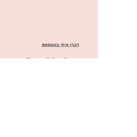
דברו איתי בווטסאפ
offirmargulis@gmail.com
ראשון לציון מערב
יש לנו עמוד פייסבוק!
לקרוא, להבין, להביע- אופיר הוראה מותאמת
וגם קבוצת ווצאפ!
לחצו
כאן
להצטרפות לקבוצה