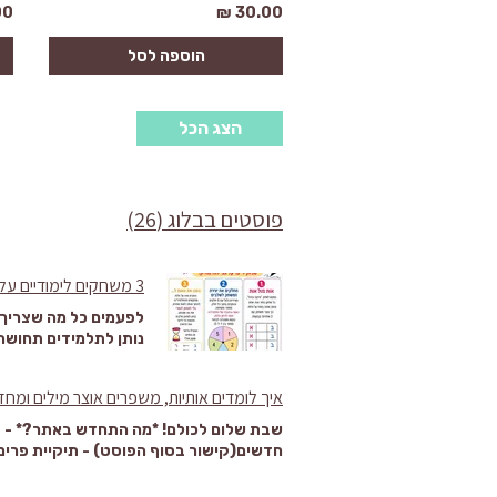
 ₪
30.00 ₪
הוספה לסל
הצג הכל
פוסטים בבלוג (26)
3 משחקים לימודיים על לוח מחיק שיגרמו לתלמידים ללמוד בכייף
לפעמים כל מה שצריך כדי להפוך תרגול יבש לפעילות חיה הוא לוח מחיק, טוש, ומטרה לימודית ברורה. לוח מחיק קטן נותן לתלמידים תחושה שמותר לנסות, למחוק, לשנות ולשחק. אין דף “שנהרס”, אין לחץ שהכול חייב להיות מושלם, ויש הרבה מקום לתנועה, בחירה והומור. בפוסט הזה תמצאו שלושה משחקים לימודיים על לוח מחיק שאפשר להכין בתוך דקות. הם מתאימים במיוחד לתרגול אותיות, כתיבה, חשיבה שפתית, ניסוח חוקים והבנת מבנה של משחק. כל משחק כולל הוראות ברורות, רעיונות לשדרוג, וטיפים קטנים שיעזרו להתאים אותו לרמות שונות. הכינו את הלוח כך שהמשחק יעבוד בלי עצירות לפני שמתחילים, כדאי להכין סביבת משחק פשוטה. ככל שההכנה קצרה וברורה יותר, כך קל יותר לתלמידים להיכנס לפעילות. הציוד הבסיסי: לוח מחיק אישי או לוח מחיק גדול טושים מחיקים בשני צבעים לפחות מחק קטן או מטלית שעון חול, טיימר או שעון רגיל דף קטן לרישום נקודות, אם רוצים לשמור ניקוד אפשר לשחק אחד על אחד, בזוגות או בקבוצה קטנה. אם עובדים בכיתה, אפשר לחלק את התלמידים לזוגות ולתת לכל זוג לוח משלו. אם עובדים פרטנית, הלוח הופך לכלי מצוין לשיחה, תרגול ומשוב מידי. כדי להפיק מהמשחקים יותר, בחרו מראש מטרה אחת. למשל: זיהוי אותיות הבחנה בין אותיות דומות תרגול כתב ודפוס הרחבת אוצר מילים ניסוח משפטים תכנון רעיון וכתיבה מסודרת כל משחק יכול להיות קל או מאתגר יותר, לפי האותיות שתבחרו, הזמן שתיתנו, כמות החוקים או רמת הדיוק שתדרשו. 1. שחקו אות מול אות במקום איקס עיגול המשחק הראשון לוקח משחק מוכר מאוד, איקס עיגול, ומחליף את הסימנים באותיות. במקום X ו־O, כל שחקן בוחר אות. המטרה נשארת מוכרת: ליצור רצף של שלושה סימנים בשורה, בטור או באלכסון. רק שעכשיו, בכל תור מתרגלים זיהוי אות, כתיבה נכונה והתמצאות במרחב. ציירו לוח של איקס עיגול שרטטו על הלוח המחיק ריבוע של 3 על 3. אל תתעכבו על דיוק מושלם. מספיק שיהיו תשעה תאים ברורים. אם התלמידים צעירים או מתקשים בהתארגנות במרחב, ציירו את הקווים עבים וברורים. אפשר גם להשתמש בצבע אחד לקווים ובצבע אחר לאותיות. בחרו שתי אותיות למשחק בקשו מהתלמיד/ה לבחור אות. אתם בחרו אות אחרת. לדוגמה: תלמיד/ה בוחר/ת את האות מ המורה בוחר/ת את האות ש כל אחד ב
איך לומדים אותיות, משפרים אוצר מילים ומ
שבת שלום לכולם! *מה התחדש באתר?* - תי
חדשים(קישור בסוף הפוסט) - תיקיית פרימ
oogle.com/presentation/d/e/2PACX-
uaISO8n0N_FK1yrt5cNjNpc/pub?