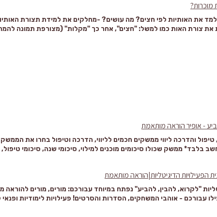
 מוכרות?
start=false&loop=false&delayms=3000&slide=id.g3f46d713532_0_87 לכל הפעילויות לחופש הגדול:
.offirspro.com/%D7%9C%D7%97%D7%95%D7%A4%D7%A9%D
ד את האותיות לפי חצים? מה עושים? -מחלקים את למידת תצורת האותיו
 את צורת האות כמו למשל: "חצים", אחר כך "מקלות" (מצורפת תמונה להמח
A%D7%94%D7%A4%D7%A8%D7%99%D7%9E%D7%99%D7%95%D7
כתיבת האותיות: כותבים את האותיות עם שיר קצרצר וקליט המסביר את תצו
שר (באמצע) יורד, עלה נושר(לצד ימין) ורגל יורדת(לצד שמאל)" רוצים ללמ
להביע - אופיר הוראה מותאמת
, טיפול והדרכה ליווי ממשקים חכמים לליווי, הדרכה וטיפול בחרו את הממש
ב בלבד* ממשק שכולו סיכומים מוכנים למילוי, סיכומי שנה, סיכומי טיפול, ס
ה והפעלות ועוד יאללה יאלופ/ה! ממשק שכולו סידור, אירגון ובעיקר - איזון 
במתנה ולרכישה עבור גרסת אופליין ללא אינטרנט! (בעלות סמלית
ית הפעילויות הדיגיטליות|הוראה מותאמת
יות
ליות "לקרוא, להבין, להביע" נפתח במיוחד עבורכם: מורים, מורים להוראה מ
ו עבורכם - אוהבי המשחקים, הסדרות והסרטים! פעילויות לימודיות ופנאי ליו
 לתיקיית הפרימיום שלנו הצצות לפעילויות למשחקים שלנו לחופש הגדול דפ
נה שטף קריאה מאזנים הכול קסם זה ממש קל למצוא את הפעילויות שאתם 