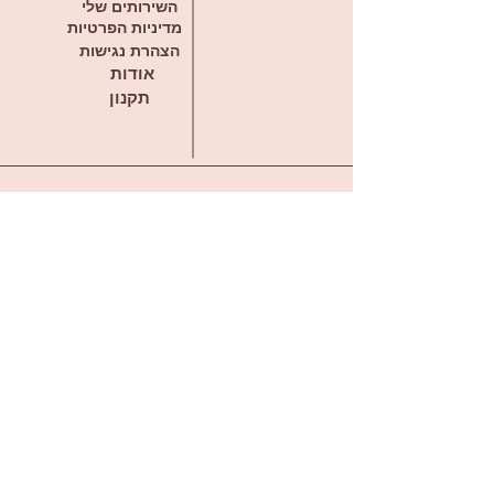
השירותים שלי
מדיניות הפרטיות
הצהרת נגישות
אודות
תקנון
דברו איתי בווטסאפ
offirmargulis@gmail.com
ראשון לציון מערב