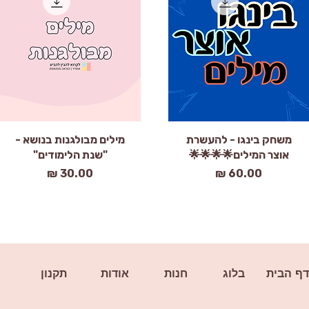
תצוגה מהירה
תצוגה מהירה
משחק בינגו - להעשרת
מילים מבולגנות בנושא -
אוצר המילים🌟🌟🌟🌟
"שנת הלימודים"
מחיר
מחיר
דף הבית
בלוג
חנות
אודות
תקנון