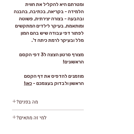
ומטרתם היא להקליל את חווית
הלמידה - בקריאה, בכתיבה, בהבנה
ובהבעה - בצורה יצירתית, פשוטה
ומותאמת, בעיקר לילדים המתקשים
לפתור דפי עבודה שיש בהם המון
מלל ובעיקר לרמת כיתה ד'.
מצורף סרטון הצצה ל3 דפי הקסם
הראשונים!
מוזמנים להדפיס את דף הקסם
הראשון ולבדוק בעצמכם -
כאן!
מה בפנים?
11 עמודים להורדה ולהדפסה (כולל
למי זה מתאים?
שער)
לילדים המתקשים בפתירת דפי
10 דפי קסם - דפי עבודה