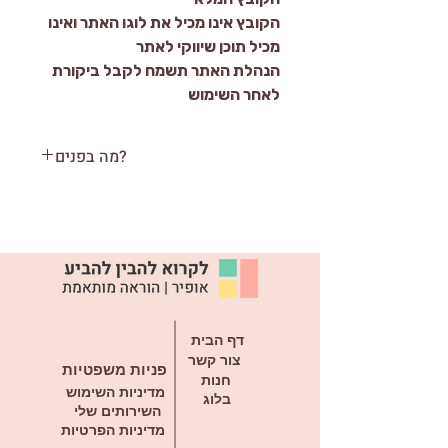
הקובץ אינו מכיל את לוגו האתר ואינו
מכיל תוכן שיווקי לאתר
הנהלת האתר תשמח לקבל ביקורת
לאחר השימוש
?מה בפנים
13 עמודים
2 קבצי PDF בקובץ ZIP אחד שיש
לחלץ אותו
משפטים המתאימים לשעת חרדה,
על מנת שתזכרי שזו רק חרדה, על
אף שהיא מאיימת ומפעילה את כל
הגוף ביחד איתה
דף הבית
צור קשר
פניות משפטיות
חנות
מדיניות השימוש
בלוג
השירותים שלי
מדיניות הפרטיות