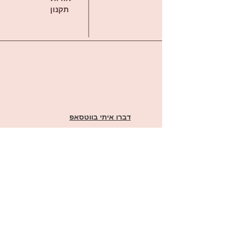
תקנון
דברו איתי בווטסאפ
offirmargulis@gmail.com
ראשון לציון מערב
יש לנו עמוד פייסבוק!
לקרוא, להבין, להביע- אופיר הוראה מותאמת