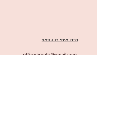
דברו איתי בווטסאפ
offirmargulis@gmail.com
ראשון לציון מערב
יש לנו עמוד פייסבוק!
לקרוא, להבין, להביע- אופיר הוראה מותאמת
וגם קבוצת ווצאפ!
לחצו
כאן
להצטרפות לקבוצה