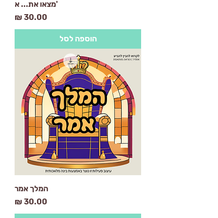
'מצאו את... א
מחיר
הוספה לסל
המלך אמר
מחיר