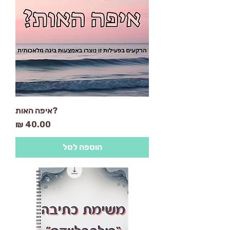
?איפה האות
מחיר
הוספה לסל